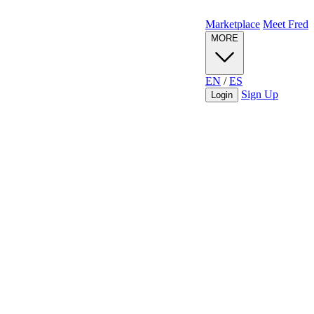
Marketplace
Meet Fred
MORE
EN
/
ES
Sign Up
Login