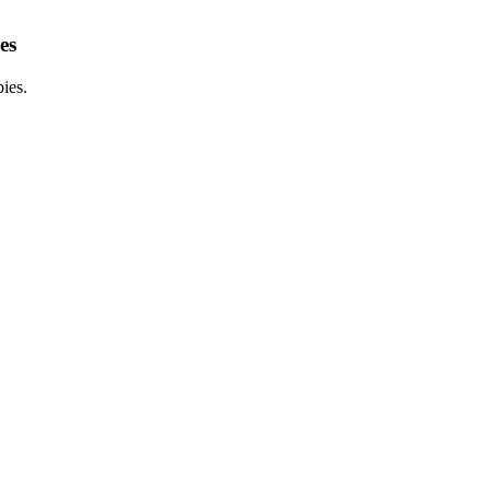
es
ies.