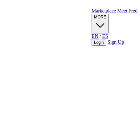
Marketplace
Meet Fred
MORE
EN
/
ES
Sign Up
Login