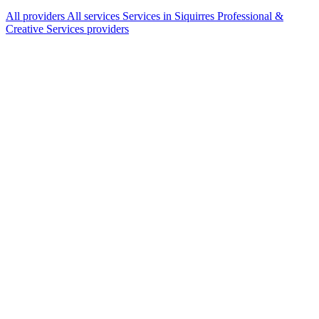
All providers
All services
Services in Siquirres
Professional &
Creative Services providers
Services Offered
Explore available services